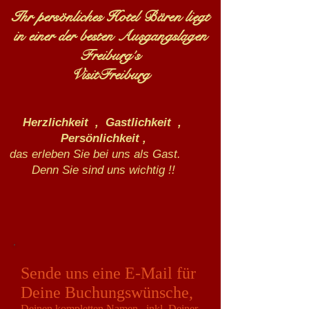
Ihr persönliches Hotel Bären liegt
in einer der besten Ausgangslagen
Freiburg´s
VisitFreiburg
Herzlichkeit , Gastlichkeit ,
Persönlichkeit ,
das erleben Sie bei uns als Gast.
Denn Sie sind uns wichtig !!
Sende uns eine E-Mail für
Deine Buchungswünsche,
Deinen kompletten Namen , inkl. Deiner